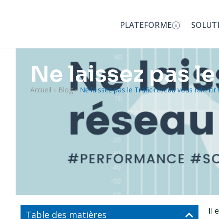
PLATEFORME
SOLUT
Ne laissez pas le
Accueil
»
Blog
»
Ne laissez pas le Trafic réseau vous ralentir 
Il 
Table des matières