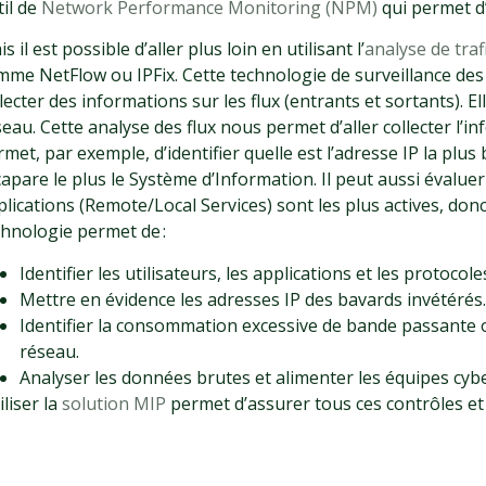
til de
Network Performance Monitoring (NPM)
qui permet d’
s il est possible d’aller plus loin en utilisant l’
analyse de tra
mme NetFlow ou IPFix. Cette technologie de surveillance de
lecter des informations sur les flux (entrants et sortants). E
eau. Cette analyse des flux nous permet d’aller collecter l’in
met, par exemple, d’identifier quelle est l’adresse IP la plus 
apare le plus le Système d’Information. Il peut aussi évaluer
plications (Remote/Local Services) sont les plus actives, do
chnologie permet de :
Identifier les utilisateurs, les applications et les protocol
Mettre en évidence les adresses IP des bavards invétérés.
Identifier la consommation excessive de bande passante ou
réseau.
Analyser les données brutes et alimenter les équipes cybe
iliser la
solution MIP
permet d’assurer tous ces contr
ô
les e