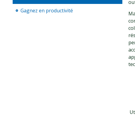
ou
Gagnez en productivité
Mai
co
col
rés
per
acc
ap
te
Ut