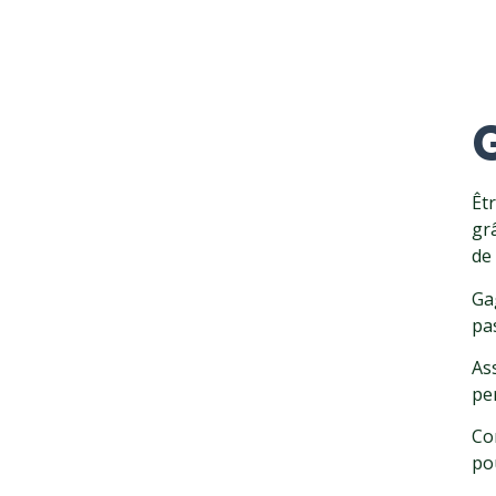
Êtr
gr
de
Ga
pa
As
pe
Co
po