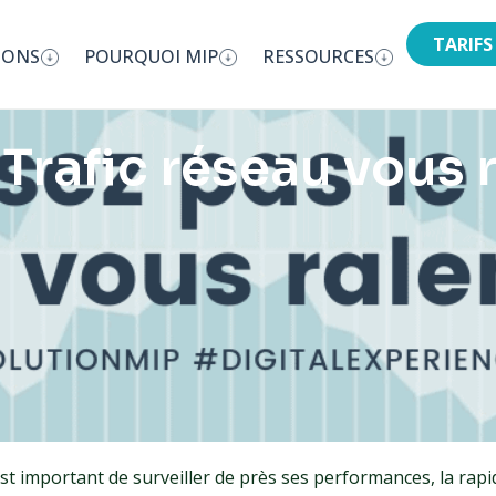
TARIFS
IONS
POURQUOI MIP
RESSOURCES
 Trafic réseau vous r
!
est important de surveiller de près ses performances, la rapi