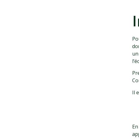
Pou
do
un
l’
Pr
Co
Il
En
ap