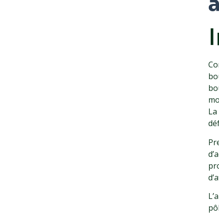
Co
bo
bo
mo
La
déf
Pr
d’a
pr
d’
L’a
pôl