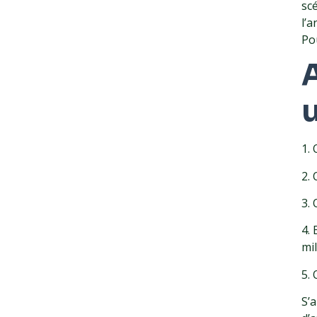
scé
l’
Pou
A
u
1.
2.
3.
4.
mi
5.
S’