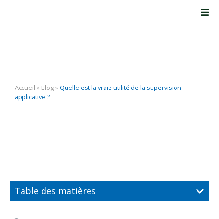
Quelle est la vraie utilité
de la supervision
applicative ?
Accueil
»
Blog
»
Quelle est la vraie utilité de la supervision
applicative ?
Table des matières