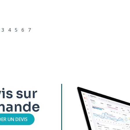
3
4
5
6
7
is sur
mande
ER UN DEVIS