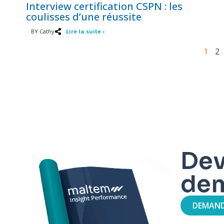
Interview certification CSPN : les
coulisses d’une réussite
BY Cathy
Lire la suite ›
1
2
Dev
de
DEMAND