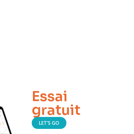
Essai
gratuit
LET’S GO