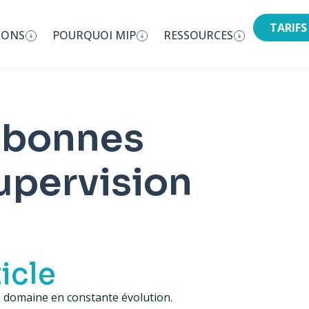
TARIFS
IONS
POURQUOI MIP
RESSOURCES
 bonnes
upervision
ticle
n domaine en constante évolution.